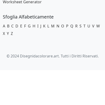
Worksheet Generator
Sfoglia Alfabeticamente
A
B
C
D
E
F
G
H
I
J
K
L
M
N
O
P
Q
R
S
T
U
V
W
X
Y
Z
© 2024 Disegnidacolorare.art. Tutti i Diritti Riservati.