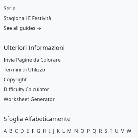
Serie
Stagionali E Festività
See all guides →
Ulteriori Informazioni
Invia Pagine da Colorare
Termini di Utilizzo
Copyright
Difficulty Calculator
Worksheet Generator
Sfoglia Alfabeticamente
A
B
C
D
E
F
G
H
I
J
K
L
M
N
O
P
Q
R
S
T
U
V
W