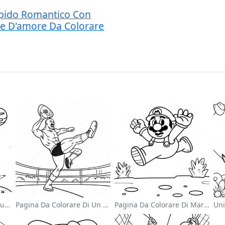
pido Romantico Con
re D'amore Da Colorare
Carino Astronauta Che Fluttua Nello Spazio Pagina Da Colorare
Pagina Da Colorare Di Un Wrestler Wwe Che Salta Sull'avversario
Pagina Da Colorare Di Mario Che Salta Sopra I Goomba