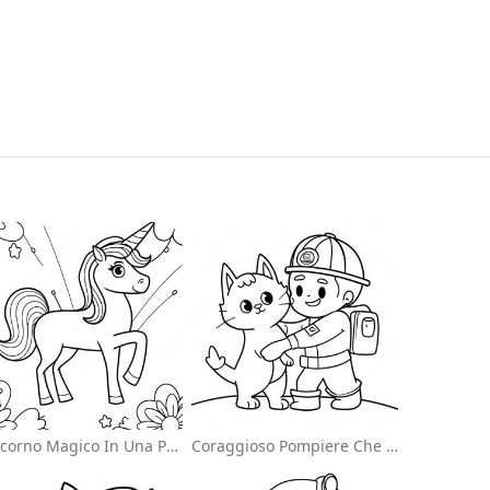
Unicorno Magico In Una Pagina Da Colorare Arcobaleno
Coraggioso Pompiere Che Salva Un Gatto Da Colorare