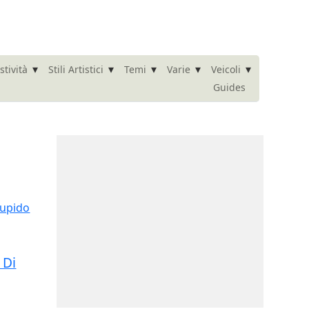
▾
▾
▾
▾
▾
stività
Stili Artistici
Temi
Varie
Veicoli
Guides
 Di