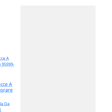
ecce A
lorare