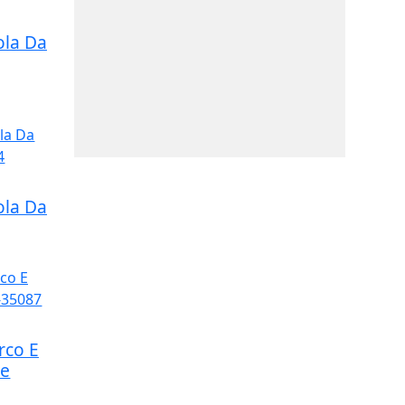
ola Da
ola Da
rco E
re