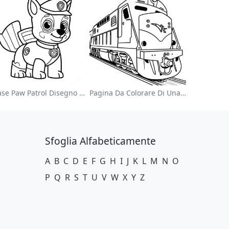
Chase Paw Patrol Disegno Da Colorare
Pagina Da Colorare Di Una Locomotiva Colorata
Sfoglia Alfabeticamente
A
B
C
D
E
F
G
H
I
J
K
L
M
N
O
P
Q
R
S
T
U
V
W
X
Y
Z