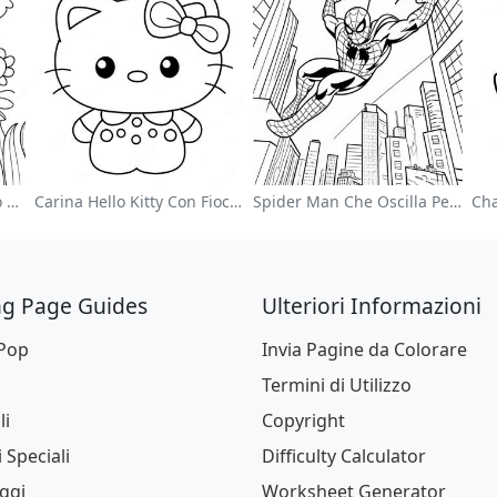
Giardino Di Fiori Colorato Pagina Da Colorare
Carina Hello Kitty Con Fiocco Da Colorare
Spider Man Che Oscilla Per La Città Da Colorare
ng Page Guides
Ulteriori Informazioni
 Pop
Invia Pagine da Colorare
Termini di Utilizzo
li
Copyright
 Speciali
Difficulty Calculator
ggi
Worksheet Generator