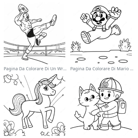
Pagina Da Colorare Di Un Wrestler Wwe Che Salta Sull'avversario
Pagina Da Colorare Di Mario Che Salta Sopra I Goomba