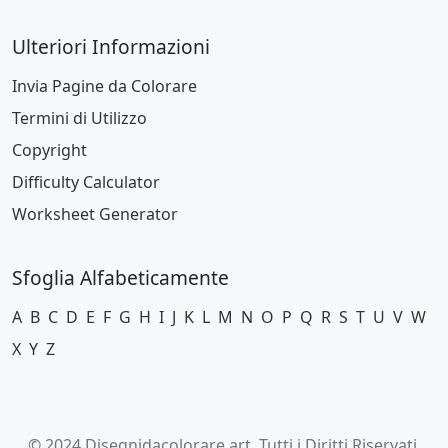
Ulteriori Informazioni
Invia Pagine da Colorare
Termini di Utilizzo
Copyright
Difficulty Calculator
Worksheet Generator
Sfoglia Alfabeticamente
A
B
C
D
E
F
G
H
I
J
K
L
M
N
O
P
Q
R
S
T
U
V
W
X
Y
Z
© 2024 Disegnidacolorare.art. Tutti i Diritti Riservati.