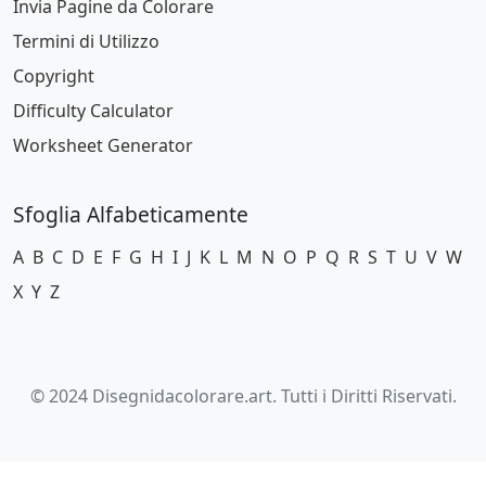
Invia Pagine da Colorare
Termini di Utilizzo
Copyright
Difficulty Calculator
Worksheet Generator
Sfoglia Alfabeticamente
A
B
C
D
E
F
G
H
I
J
K
L
M
N
O
P
Q
R
S
T
U
V
W
X
Y
Z
© 2024 Disegnidacolorare.art. Tutti i Diritti Riservati.