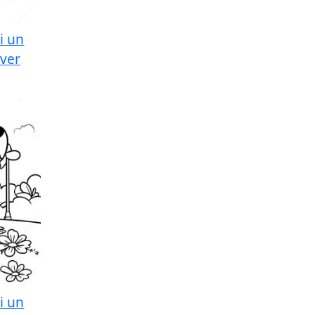
i un
ever
i un