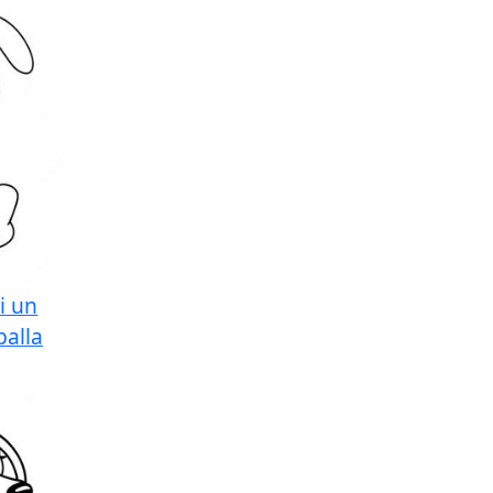
i un
palla