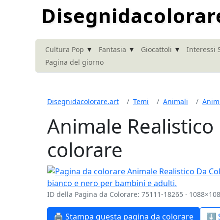
Disegnidacolorar
▾
▾
▾
Cultura Pop
Fantasia
Giocattoli
Interessi 
Pagina del giorno
Disegnidacolorare.art
Temi
Animali
Anima
Animale Realistico
colorare
ID della Pagina da Colorare: 75111-18265 · 1088×108
🖨️ Stampa questa pagina da colorare
⬇️ 