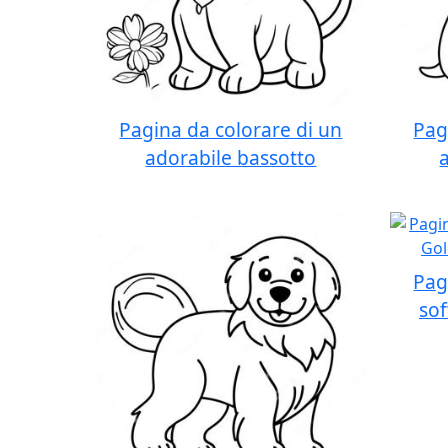
Pagina da colorare di un
Pag
adorabile bassotto
Pag
sof