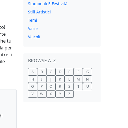
Stagionali E Festività
Stili Artistici
Temi
co!
Varie
rte
Veicoli
Che tu
la per
tre ti
BROWSE A–Z
ile
A
B
C
D
E
F
G
H
I
J
K
L
M
N
O
P
Q
R
S
T
U
V
W
X
Y
Z
di