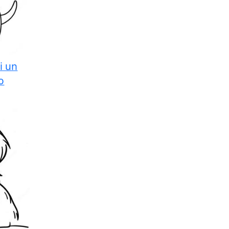
i un
o