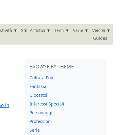
▾
▾
▾
▾
▾
stività
Stili Artistici
Temi
Varie
Veicoli
Guides
BROWSE BY THEME
Cultura Pop
Fantasia
Giocattoli
Interessi Speciali
Personaggi
Professioni
Serie