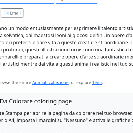
✉️ Email
frono un modo entusiasmante per esprimere il talento artisti
elvatica, dai maestosi leoni ai giocosi delfini, in opere d'a
i colori preferiti e dare vita a queste creature straordinarie. 
i profondi, queste illustrazioni forniscono una fantastica te
nnarelli e preparati a creare opere d'arte straordinarie men
artistici mentre dai vita a questi animali realistici nel tuo st
rowse the entire
Animali collezione
, or explore
Temi
.
o Da Colorare coloring page
nte Stampa per aprire la pagina da colorare nel tuo browser.
r o A4, imposta i margini su "Nessuno" e attiva le grafiche 